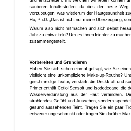
und entscheiden, mit welchen wir leben können und
sauberen Inhaltsstoffen, da dies der beste Weg i
vorzubeugen, was wiederum der Hautgesundheit zugu
Hu, Ph.D. „Das ist nicht nur meine Überzeugung, son
Warum also nicht mitmachen und sich selbst herausf
Jahr zu entwickeln? Um es Ihnen leichter zu machen, 
zusammengestellt.
Vorbereiten und Grundieren
Haben Sie sich schon einmal gefragt, wie Sie eine
vielleicht eine unkomplizierte Make-up-Routine? Un
geschmeidige Textur, verstärkt die Deckkraft und sor
Primer enthält Cetiol Sensoft und Isodedecane, die d
Wasserverdunstung aus der Haut verhindern. Dies
strahlendes Gefühl und Aussehen, sondern spendet au
gesund aussehenden Teint. Tragen Sie ein paar Trop
entweder ungeschminkt oder tragen Sie darüber Mak