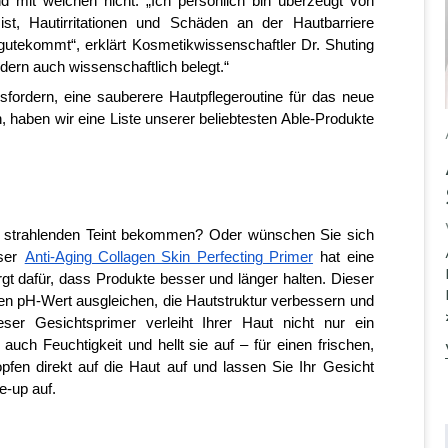
 mit welchen nicht. „Ich persönlich bin überzeugt von 
st, Hautirritationen und Schäden an der Hautbarriere 
tekommt“, erklärt Kosmetikwissenschaftler Dr. Shuting 
dern auch wissenschaftlich belegt.“
ordern, eine sauberere Hautpflegeroutine für das neue 
haben wir eine Liste unserer beliebtesten Able-Produkte 
n strahlenden Teint bekommen? Oder wünschen Sie sich 
ser
Anti-Aging Collagen Skin Perfecting Primer
hat eine 
gt dafür, dass Produkte besser und länger halten. Dieser 
en pH-Wert ausgleichen, die Hautstruktur verbessern und 
er Gesichtsprimer verleiht Ihrer Haut nicht nur ein 
ch Feuchtigkeit und hellt sie auf – für einen frischen, 
fen direkt auf die Haut auf und lassen Sie Ihr Gesicht 
e-up auf.