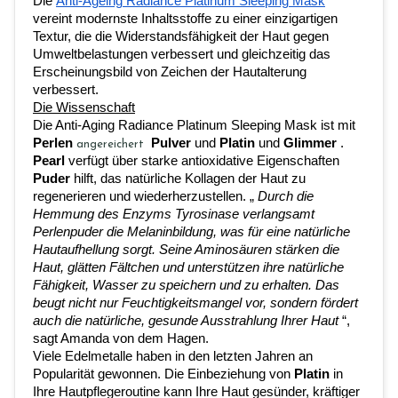
Die
Anti-Ageing Radiance Platinum Sleeping Mask
vereint modernste Inhaltsstoffe zu einer einzigartigen 
Textur, die die Widerstandsfähigkeit der Haut gegen 
Umweltbelastungen verbessert und gleichzeitig das 
Erscheinungsbild von Zeichen der Hautalterung 
verbessert.
Die Wissenschaft
Die Anti-Aging Radiance Platinum Sleeping Mask ist mit
Perlen
Pulver
und
Platin
und
Glimmer
.
angereichert
Pearl
verfügt über starke antioxidative Eigenschaften
Puder
hilft, das natürliche Kollagen der Haut zu 
regenerieren und wiederherzustellen. „
Durch die 
Hemmung des Enzyms Tyrosinase verlangsamt 
Perlenpuder die Melaninbildung, was für eine natürliche 
Hautaufhellung sorgt. Seine Aminosäuren stärken die 
Haut, glätten Fältchen und unterstützen ihre natürliche 
Fähigkeit, Wasser zu speichern und zu erhalten. Das 
beugt nicht nur Feuchtigkeitsmangel vor, sondern fördert 
auch die natürliche, gesunde Ausstrahlung Ihrer Haut
“, 
sagt Amanda von dem Hagen.
Viele Edelmetalle haben in den letzten Jahren an 
Popularität gewonnen. Die Einbeziehung von
Platin
in 
Ihre Hautpflegeroutine kann Ihre Haut gesünder, kräftiger 