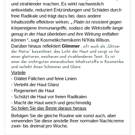
und strahlender machen. Es wirkt nachweislich 
antioxidativ, reduziert Entzündungen und Schäden durch 
freie Radikale und trägt dazu bei, dass andere 
Inhaltsstoffe effektiver wirken.
„
Platin ist resistent gegen 
körpereigene Immunangriffe, sodass die Wirkstoffe lange 
genug in der Haut überleben und ihre Wirkung entfalten 
können
“, sagt Kosmetikchemikerin Ni'Kita Wilson.
Darüber hinaus
reflektiert
Glimmer
, oft auch als „Glitzer
der Natur“ bezeichnet, das Licht der Haut und sorgt so für
einen glatteren, weicheren und strahlenderen Teint. Es ist
einer der wichtigsten mineralischen Inhaltsstoffe in Kosmetika
und verleiht ihnen Schimmer und Glanz.
Vorteile
- Glättet Fältchen und feine Linien
- Verleiht der Haut Glanz
- Regeneriert die Haut
- Schützt die Haut vor freien Radikalen
- Macht die Haut weich und geschmeidig
So holen Sie das Beste daraus heraus
Befolgen Sie die gleiche Routine wie sonst auch, aber 
verwenden Sie diese anstelle Ihrer normalen Nachtcreme 
zwei- bis dreimal pro Woche.