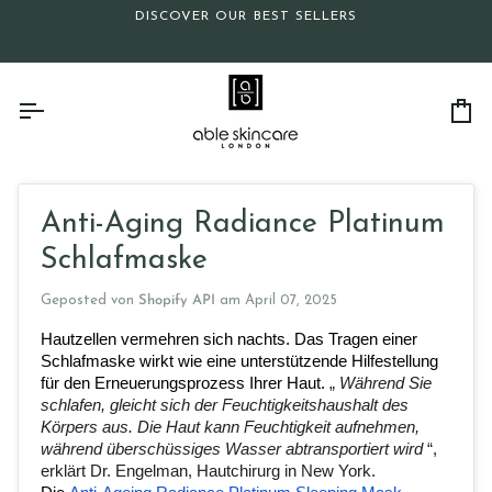
Direkt
DISCOVER OUR BEST SELLERS
zum
Inhalt
Ei
Anti-Aging Radiance Platinum
Schlafmaske
Geposted von
Shopify API
am
April 07, 2025
Hautzellen vermehren sich nachts. Das Tragen einer 
Schlafmaske wirkt wie eine unterstützende Hilfestellung 
für den Erneuerungsprozess Ihrer Haut.
„
Während Sie 
schlafen, gleicht sich der Feuchtigkeitshaushalt des 
Körpers aus. Die Haut kann Feuchtigkeit aufnehmen, 
während überschüssiges Wasser abtransportiert wird
“, 
erklärt Dr. Engelman, Hautchirurg in New York.