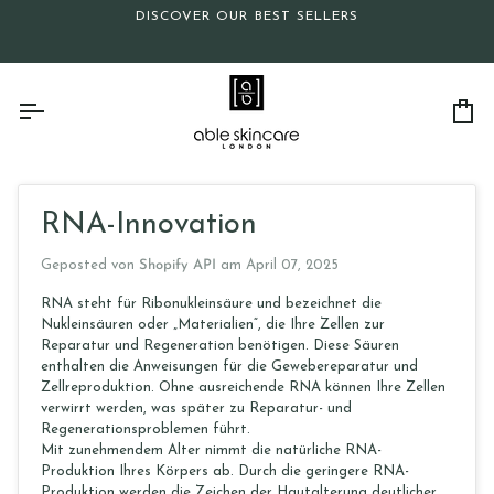
Direkt
DISCOVER OUR BEST SELLERS
zum
Inhalt
Ei
RNA-Innovation
Geposted von
Shopify API
am
April 07, 2025
RNA steht für Ribonukleinsäure und bezeichnet die
Nukleinsäuren oder „Materialien“, die Ihre Zellen zur
Reparatur und Regeneration benötigen. Diese Säuren
enthalten die Anweisungen für die Gewebereparatur und
Zellreproduktion. Ohne ausreichende RNA können Ihre Zellen
verwirrt werden, was später zu Reparatur- und
Regenerationsproblemen führt.
Mit zunehmendem Alter nimmt die natürliche RNA-
Produktion Ihres Körpers ab. Durch die geringere RNA-
Produktion werden die Zeichen der Hautalterung deutlicher