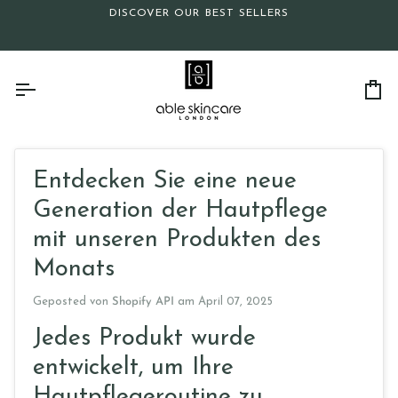
Direkt
DISCOVER OUR BEST SELLERS
zum
Inhalt
Ei
Entdecken Sie eine neue
Generation der Hautpflege
mit unseren Produkten des
Monats
Geposted von
Shopify API
am
April 07, 2025
Jedes Produkt wurde
entwickelt, um Ihre
Hautpflegeroutine zu