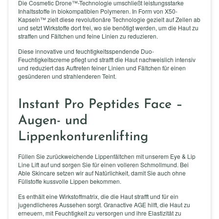
Die Cosmetic Drone™-Technologie umschließt leistungsstarke
Inhaltsstoffe in biokompatiblen Polymeren. In Form von X50-
Kapseln™ zielt diese revolutionäre Technologie gezielt auf Zellen ab
und setzt Wirkstoffe dort frei, wo sie benötigt werden, um die Haut zu
straffen und Fältchen und feine Linien zu reduzieren.
Diese innovative und feuchtigkeitsspendende Duo-
Feuchtigkeitscreme pflegt und strafft die Haut nachweislich intensiv
und reduziert das Auftreten feiner Linien und Fältchen für einen
gesünderen und strahlenderen Teint.
Instant Pro Peptides Face –
Augen- und
Lippenkonturenlifting
Füllen Sie zurückweichende Lippenfältchen mit unserem Eye & Lip
Line Lift auf und sorgen Sie für einen volleren Schmollmund. Bei
Able Skincare setzen wir auf Natürlichkeit, damit Sie auch ohne
Füllstoffe kussvolle Lippen bekommen.
Es enthält eine Wirkstoffmatrix, die die Haut strafft und für ein
jugendlicheres Aussehen sorgt. Granactive AGE hilft, die Haut zu
erneuern, mit Feuchtigkeit zu versorgen und ihre Elastizität zu