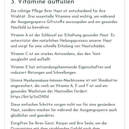
3.
Vitamine auffüllen
Die richtige Pflege Ihrer Haut ist entscheidend für ihre
Vitalität. Drei essentielle Vitamine sind wichtig, um während
der Ausgangssperre Giftstoffe auszuspülen und ein gesundes
Hautbild zu bewahren.
Vitamin A ist der Schlüssel zur Erhaltung gesunder Haut. Es
unterstützt den natürlichen Heilungsprozess unserer Haut
und sorgt für eine schnelle Erholung von Hautschäden.
Vitamin C ist ein starkes Antioxidans, das den Teint
ausgleicht und aufhellt.
Vitamin E hat entzündungshemmende Eigenschaften und
reduziert Rötungen und Schwellungen.
Unsere
Hyaluronsäure-Intensiv-Nachtcreme
ist mit Sheabutter
angereichert, die reich an Vitamin A, E und F ist und ein
gesundes Wachstum der Hautzellen fördert:
https://bit.ly/3ciON7d
Diese einfachen Schritte sorgen nicht nur für eine gesündere
Haut, sondern machen Sie während der Ausgangssperre auch
glücklicher und geerdeter.
Entgiften Sie Ihren Geist, Körper und Ihre Seele, um die
Quarantäne mit dem strahlenden Gefühl nach dem