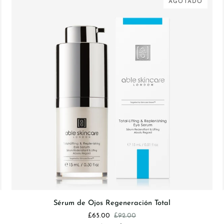
AGOTADO
AGREGAR AL CARRITO
Sérum
Sérum de Ojos Regeneración Total
de
£65.00
£92.00
Ojos