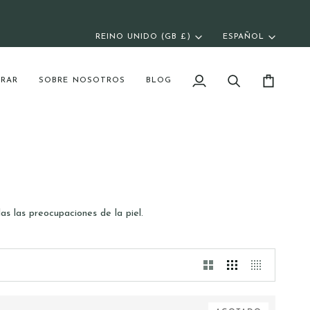
REINO UNIDO (GB £)
ESPAÑOL
Moneda
Idioma
RAR
SOBRE NOSOTROS
BLOG
Mi
Buscar
Carrito
cuenta
s las preocupaciones de la piel.