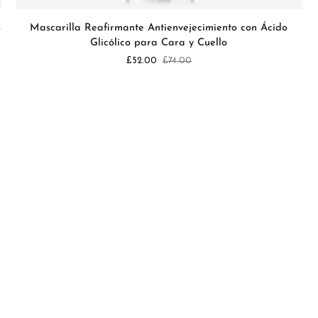
Mascarilla
s
Mascarilla Reafirmante Antienvejecimiento con Ácido
Reafirmante
Glicólico para Cara y Cuello
Antienvejecimiento
£52.00
£74.00
con
Ácido
Glicólico
para
Cara
y
Cuello