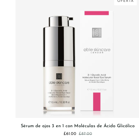
OFERTA
VISTA RÁPIDA
Sérum
Sérum de ojos 3 en 1 con Moléculas de Ácido Glicólico
de
£61.00
£87.00
ojos