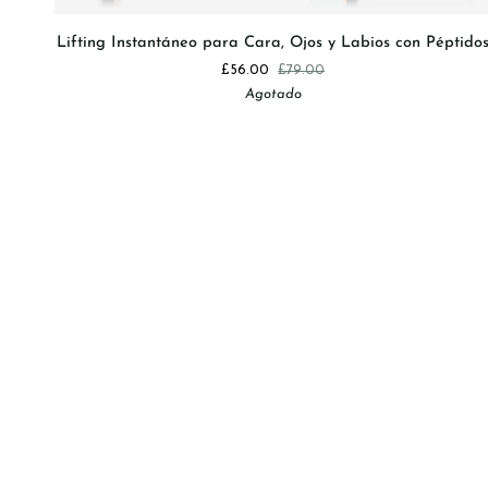
Lifting
Lifting Instantáneo para Cara, Ojos y Labios con Péptido
Instantáneo
£56.00
£79.00
para
Agotado
Cara,
Ojos
y
Labios
con
Péptidos