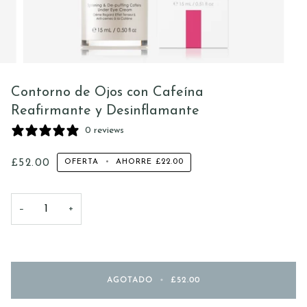
Contorno de Ojos con Cafeína
Reafirmante y Desinflamante
0 reviews
£52.00
OFERTA
•
AHORRE
£22.00
−
+
AGOTADO
•
£52.00