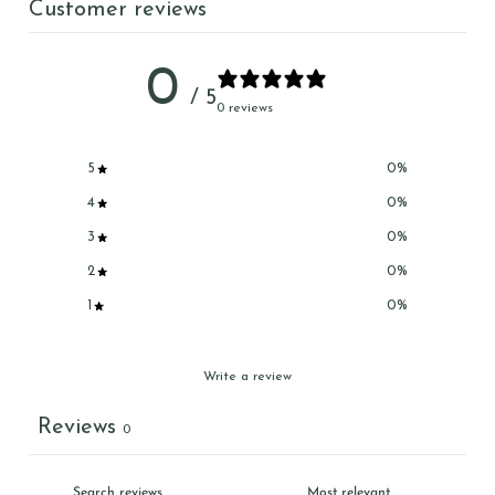
Customer reviews
0
/ 5
0 reviews
5
0
%
4
0
%
3
0
%
2
0
%
1
0
%
Write a review
Reviews
0