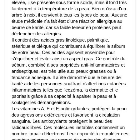
élevée, il se présente sous forme solide, mais il fond très 
facilement à la température de la peau. Bien qu'issu d'un 
arbre à noix, il convient à tous les types de peau. Aucune 
étude médicale n'a fait état d'une réaction allergique au 
beurre de karité, car sa faible teneur en protéines peut 
déclencher des allergies.
Il contient des acides gras linoléique, palmitique, 
stéarique et oléique qui contribuent à équilibrer le sébum 
de votre peau. Ces acides agissent ensemble pour 
s'équilibrer et éviter ainsi un aspect gras. Ce contrôle du 
sébum, combiné à ses propriétés anti-inflammatoires et 
antiseptiques, est très utile aux peaux grasses ou à 
tendance acnéique. Il a été démontré que le beurre de 
karité aide les personnes souffrant d'affections cutanées 
inflammatoires telles que l'eczéma, la dermatite et le 
psoriasis grâce à sa capacité à apaiser la peau et à 
soulager les démangeaisons.
Les vitamines A, E et F, antioxydantes, protègent la peau 
des agressions extérieures et favorisent la circulation 
sanguine. Les antioxydants protègent la peau des 
radicaux libres. Ces molécules instables contiennent un 
nombre impair d'électrons. Leur capacité à compléter ces 
couches externes leur permet de capter des électrons. 