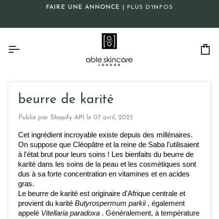
Passer
FAIRE UNE ANNONCE
| PLUS D'INFOS
au
contenu
Pa
beurre de karité
Publié par
Shopify API
le
07 avril, 2025
Cet ingrédient incroyable existe depuis des millénaires. 
On suppose que Cléopâtre et la reine de Saba l'utilisaient 
à l'état brut pour leurs soins ! Les bienfaits du beurre de 
karité dans les soins de la peau et les cosmétiques sont 
dus à sa forte concentration en vitamines et en acides 
gras.
Le beurre de karité est originaire d'Afrique centrale et 
provient du karité
Butyrospermum parkii
, également 
appelé
Vitellaria paradoxa
. Généralement, à température 