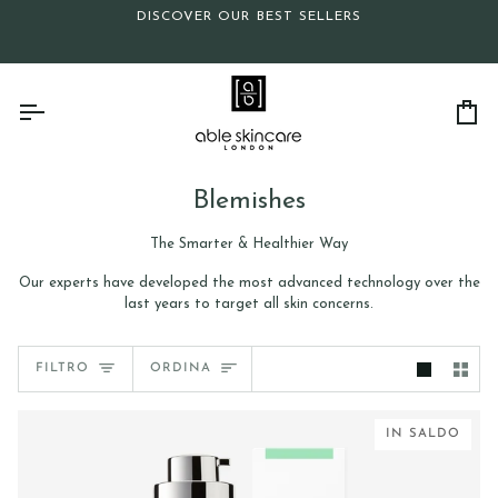
Salta
DISCOVER OUR BEST SELLERS
al
contenuto
Car
Blemishes
The Smarter & Healthier Way
Our experts have developed the most advanced technology over the
last years to target all skin concerns.
Ordina
FILTRO
ORDINA
IN SALDO