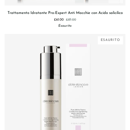
Trattamento
Trattamento Idratante Pro-Expert Anti Macchie con Acido salicilico
Idratante
£61.00
£87.00
Pro-
Esaurito
Expert
Anti
Macchie
ESAURITO
con
Acido
salicilico