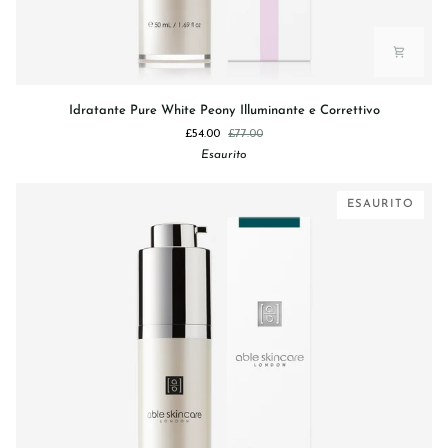
Idratante
Idratante Pure White Peony Illuminante e Correttivo
Pure
£54.00
£77.00
White
Esaurito
Peony
Illuminante
e
ESAURITO
Correttivo