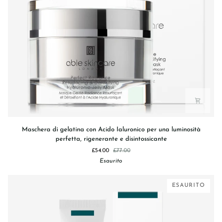
Maschera
Maschera di gelatina con Acido Ialuronico per una luminosità
di
perfetta, rigenerante e disintossicante
gelatina
£54.00
£77.00
con
Esaurito
Acido
Ialuronico
per
ESAURITO
una
luminosità
perfetta,
rigenerante